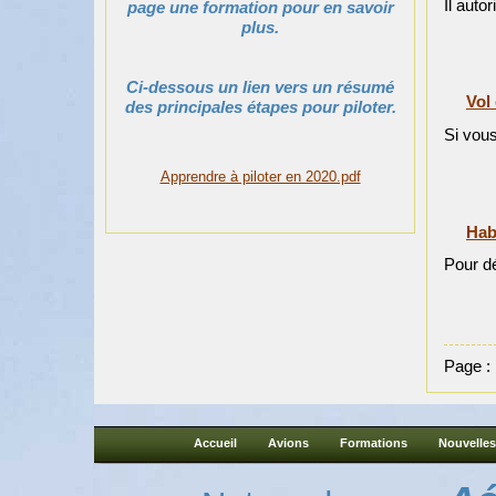
Il auto
page une formation pour en savoir
plus.
Ci-dessous un lien vers un résumé
Vol
des principales étapes pour piloter.
Si vous
Apprendre à piloter en 2020.pdf
Habi
Pour dé
Page :
Accueil
Avions
Formations
Nouvelles