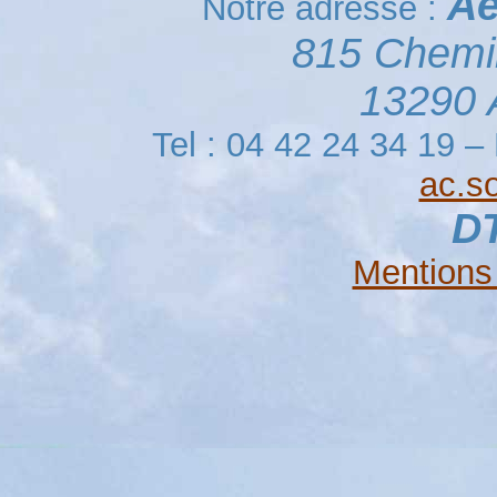
Aé
Notre adresse :
815 Chemi
13290 A
Tel : 04 42 24 34 19 –
ac.so
D
Mentions