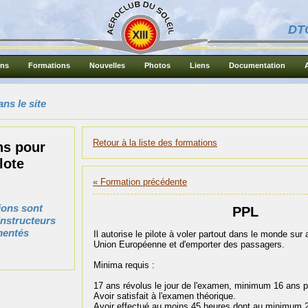
DT
ons
Formations
Nouvelles
Photos
Liens
Documentation
ns le site
Retour à la liste des formations
ns pour
lote
« Formation précédente
ions sont
PPL
instructeurs
imentés
Il autorise le pilote à voler partout dans le monde sur
Union Européenne et d'emporter des passagers.
Minima requis :
17 ans révolus le jour de l'examen, minimum 16 ans po
Avoir satisfait à l'examen théorique.
Avoir effectué au moins 45 heures dont au minimum 