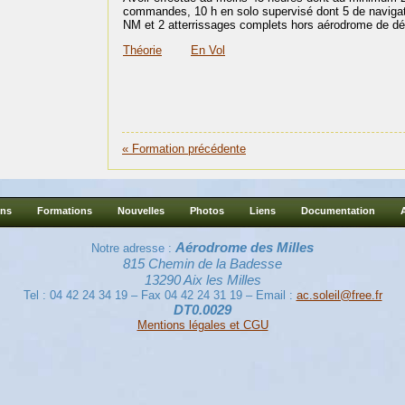
commandes, 10 h en solo supervisé dont 5 de navigat
NM et 2 atterrissages complets hors aérodrome de dé
Théorie
En Vol
« Formation précédente
ons
Formations
Nouvelles
Photos
Liens
Documentation
Aérodrome des Milles
Notre adresse :
815 Chemin de la Badesse
13290 Aix les Milles
Tel : 04 42 24 34 19 – Fax 04 42 24 31 19 – Email :
ac.soleil@free.fr
DT0.0029
Mentions légales et CGU