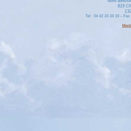
Notre adresse
815 Ch
132
Tel : 04 42 24 34 19 – Fax
Ment