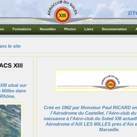
DT
ons
Formations
Nouvelles
Photos
Liens
Documentation
ns le site
ACS XIII
XIII situé sur
s Milles dans
 Rhône,
Créé en 1962 par Monsieur Paul RICARD e
l’Aérodrome du Castellet, l’Aéro-club du
naissance à l'Aéro-club du Soleil XIII actuell
Aérodrome d’AIX LES MILLES près d’Aix e
Marseille.