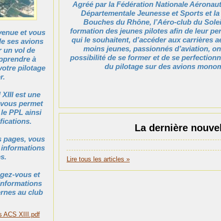
Agréé par la Fédération Nationale Aéronauti
Départementale Jeunesse et Sports et la
Bouches du Rhône, l’Aéro-club du Soleil 
formation des jeunes pilotes afin de leur pe
venue et vous
qui le souhaitent, d’accéder aux carrières 
de ses avions
moins jeunes, passionnés d’aviation, on
 un vol de
possibilité de se former et de se perfection
pprendre à
du pilotage sur des avions mono
votre pilotage
r.
 XIII est une
i vous permet
 le PPL ainsi
fications.
La dernière nouvel
es pages, vous
s informations
s.
Lire tous les articles »
gez-vous et
informations
rnes au club
 ACS XIII.pdf